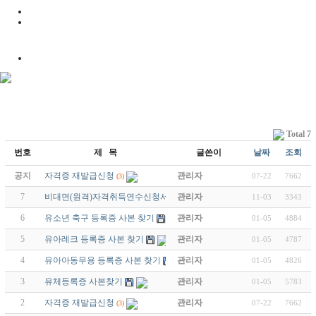
Total 7
번호
제 목
글쓴이
날짜
조회
공지
자격증 재발급신청
관리자
07-22
7662
(3)
7
비대면(원격)자격취득연수신청서 양식
관리자
11-03
3343
6
유소년 축구 등록증 사본 찾기
관리자
01-05
4884
5
유아레크 등록증 사본 찾기
관리자
01-05
4787
4
유아아동무용 등록증 사본 찾기
관리자
01-05
4826
3
유체등록증 사본찾기
관리자
01-05
5783
2
자격증 재발급신청
관리자
07-22
7662
(3)